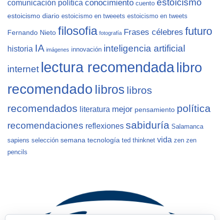
estoicismo
conocimiento
comunicación política
cuento
estoicismo diario
estoicismo en tweeets
estoicismo en tweets
filosofia
futuro
Frases célebres
Fernando Nieto
fotografía
IA
inteligencia artificial
historia
innovación
imágenes
lectura recomendada
libro
internet
recomendado
libros
libros
recomendados
política
mejor
literatura
pensamiento
sabiduría
recomendaciones
reflexiones
Salamanca
vida
semana
tecnología
sapiens
selección
ted
thinknet
zen
zen
pencils