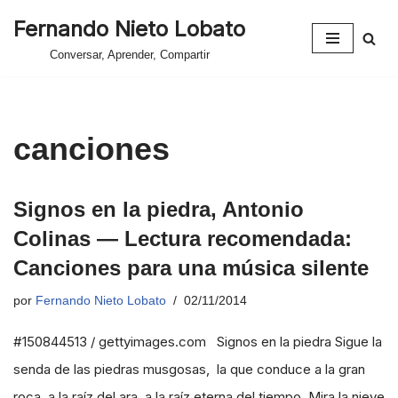
Fernando Nieto Lobato
Saltar
Conversar, Aprender, Compartir
al
contenido
canciones
Signos en la piedra, Antonio
Colinas — Lectura recomendada:
Canciones para una música silente
por
Fernando Nieto Lobato
02/11/2014
#150844513 / gettyimages.com Signos en la piedra Sigue la
senda de las piedras musgosas, la que conduce a la gran
roca, a la raíz del ara, a la raíz eterna del tiempo. Mira la nieve