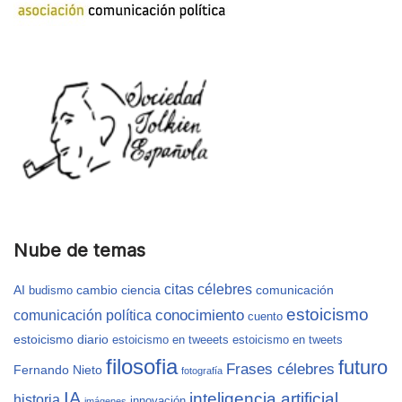
Nube de temas
citas célebres
AI
cambio
ciencia
comunicación
budismo
estoicismo
conocimiento
comunicación política
cuento
estoicismo diario
estoicismo en tweeets
estoicismo en tweets
filosofia
futuro
Frases célebres
Fernando Nieto
fotografía
IA
inteligencia artificial
historia
innovación
imágenes