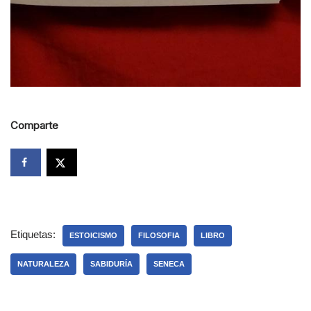
Comparte
Etiquetas:
ESTOICISMO
FILOSOFIA
LIBRO
NATURALEZA
SABIDURÍA
SENECA