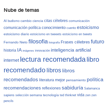
Nube de temas
citas célebres
AI
cambio
ciencia
comunicación
budismo
estoicismo
conocimiento
comunicación política
cuento
estoicismo diario
estoicismo en tweeets
estoicismo en tweets
filosofia
futuro
Frases célebres
Fernando Nieto
fotografía
IA
inteligencia artificial
historia
innovación
imágenes
lectura recomendada
libro
internet
recomendado
libros
libros
recomendados
política
mejor
literatura
pensamiento
sabiduría
recomendaciones
reflexiones
Salamanca
vida
semana
tecnología
sapiens
selección
ted
thinknet
zen
zen
pencils