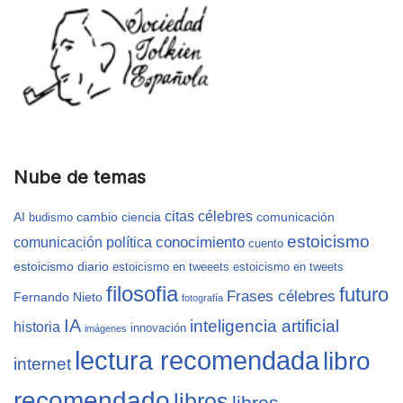
Nube de temas
citas célebres
AI
cambio
ciencia
comunicación
budismo
estoicismo
conocimiento
comunicación política
cuento
estoicismo diario
estoicismo en tweeets
estoicismo en tweets
filosofia
futuro
Frases célebres
Fernando Nieto
fotografía
IA
inteligencia artificial
historia
innovación
imágenes
lectura recomendada
libro
internet
recomendado
libros