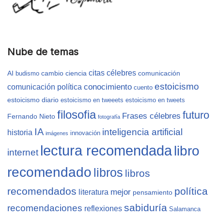
Nube de temas
citas célebres
AI
cambio
ciencia
comunicación
budismo
estoicismo
conocimiento
comunicación política
cuento
estoicismo diario
estoicismo en tweeets
estoicismo en tweets
filosofia
futuro
Frases célebres
Fernando Nieto
fotografía
IA
inteligencia artificial
historia
innovación
imágenes
lectura recomendada
libro
internet
recomendado
libros
libros
recomendados
política
mejor
literatura
pensamiento
sabiduría
recomendaciones
reflexiones
Salamanca