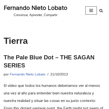
Fernando Nieto Lobato
Saltar
Conversar, Aprender, Compartir
al
contenido
Tierra
The Pale Blue Dot – THE SAGAN
SERIES
por
Fernando Nieto Lobato
21/10/2013
El vídeo que todos los humanos deberiamos ver al menos
una vez al año para entender bien nuestra naturaleza y
nuestra realidad y situar las cosas en su justo contexto:
From this distant vantage point, the Earth might not seem of