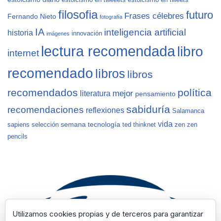
estoicismo en tweeets
estoicismo en tweets
filosofia
futuro
Frases célebres
Fernando Nieto
fotografía
IA
inteligencia artificial
historia
innovación
imágenes
lectura recomendada
libro
internet
recomendado
libros
libros
recomendados
política
mejor
literatura
pensamiento
sabiduría
recomendaciones
reflexiones
Salamanca
vida
semana
tecnología
sapiens
selección
ted
thinknet
zen
zen
pencils
Utilizamos cookies propias y de terceros para garantizar