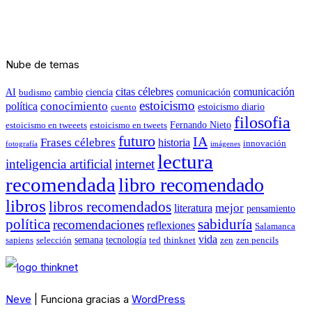
Nube de temas
citas célebres
comunicación
AI
cambio
ciencia
comunicación
budismo
estoicismo
conocimiento
política
estoicismo diario
cuento
filosofia
Fernando Nieto
estoicismo en tweeets
estoicismo en tweets
futuro
IA
Frases célebres
historia
innovación
fotografía
imágenes
lectura
inteligencia artificial
internet
recomendada
libro recomendado
libros
libros recomendados
mejor
literatura
pensamiento
política
sabiduría
recomendaciones
reflexiones
Salamanca
vida
semana
tecnología
sapiens
selección
ted
thinknet
zen
zen pencils
Neve
| Funciona gracias a
WordPress