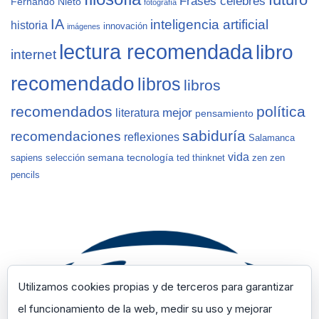
Frases célebres
Fernando Nieto
fotografía
IA
inteligencia artificial
historia
innovación
imágenes
lectura recomendada
libro
internet
recomendado
libros
libros
recomendados
política
mejor
literatura
pensamiento
sabiduría
recomendaciones
reflexiones
Salamanca
vida
semana
tecnología
sapiens
selección
ted
thinknet
zen
zen
pencils
Utilizamos cookies propias y de terceros para garantizar
el funcionamiento de la web, medir su uso y mejorar