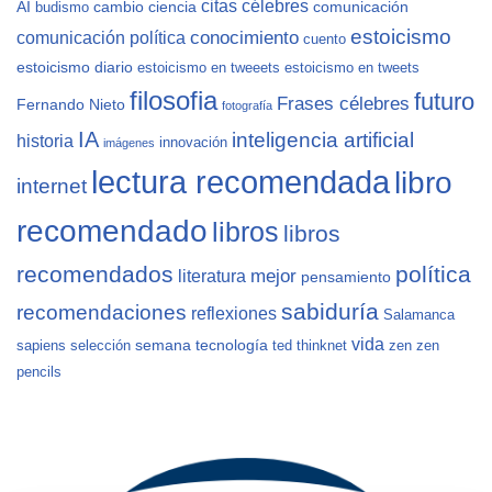
citas célebres
AI
cambio
ciencia
comunicación
budismo
estoicismo
conocimiento
comunicación política
cuento
estoicismo diario
estoicismo en tweeets
estoicismo en tweets
filosofia
futuro
Frases célebres
Fernando Nieto
fotografía
IA
inteligencia artificial
historia
innovación
imágenes
lectura recomendada
libro
internet
recomendado
libros
libros
recomendados
política
mejor
literatura
pensamiento
sabiduría
recomendaciones
reflexiones
Salamanca
vida
semana
tecnología
sapiens
selección
ted
thinknet
zen
zen
pencils