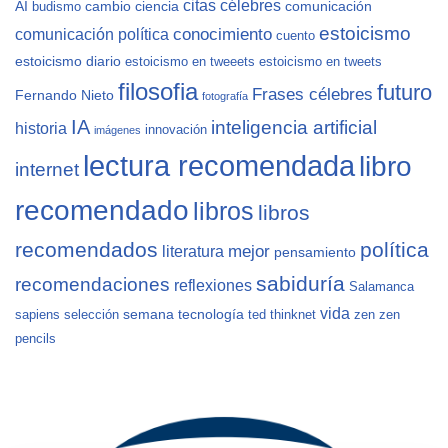
citas célebres
AI
cambio
ciencia
comunicación
budismo
estoicismo
conocimiento
comunicación política
cuento
estoicismo diario
estoicismo en tweeets
estoicismo en tweets
filosofia
futuro
Frases célebres
Fernando Nieto
fotografía
IA
inteligencia artificial
historia
innovación
imágenes
lectura recomendada
libro
internet
recomendado
libros
libros
recomendados
política
mejor
literatura
pensamiento
sabiduría
recomendaciones
reflexiones
Salamanca
vida
semana
tecnología
sapiens
selección
ted
thinknet
zen
zen
pencils