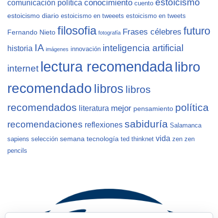
estoicismo
conocimiento
comunicación política
cuento
estoicismo diario
estoicismo en tweeets
estoicismo en tweets
filosofia
futuro
Frases célebres
Fernando Nieto
fotografía
IA
inteligencia artificial
historia
innovación
imágenes
lectura recomendada
libro
internet
recomendado
libros
libros
recomendados
política
mejor
literatura
pensamiento
sabiduría
recomendaciones
reflexiones
Salamanca
vida
semana
tecnología
sapiens
selección
ted
thinknet
zen
zen
pencils