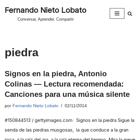
Fernando Nieto Lobato
Saltar
Conversar, Aprender, Compartir
al
contenido
piedra
Signos en la piedra, Antonio
Colinas — Lectura recomendada:
Canciones para una música silente
por
Fernando Nieto Lobato
02/11/2014
#150844513 / gettyimages.com Signos en la piedra Sigue la
senda de las piedras musgosas, la que conduce a la gran
roca, a la raíz del ara, a la raíz eterna del tiempo. Mira la nieve