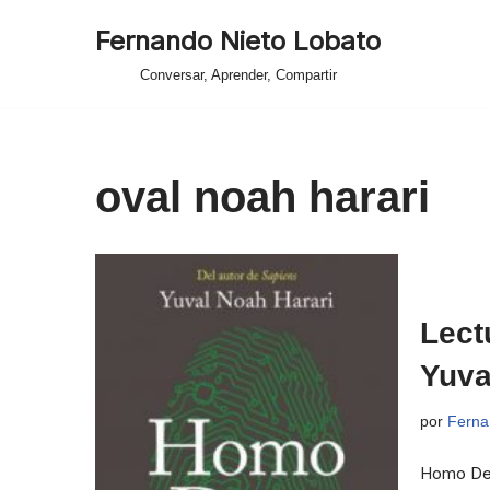
Fernando Nieto Lobato
Saltar
Conversar, Aprender, Compartir
al
contenido
oval noah harari
Lect
Yuva
por
Ferna
Homo Deus