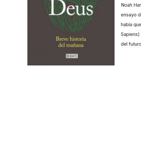
Noah Hara
ensayo de
había que
Sapiens) 
del futu