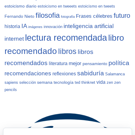
estoicismo diario
estoicismo en tweeets
estoicismo en tweets
filosofia
futuro
Frases célebres
Fernando Nieto
fotografía
IA
inteligencia artificial
historia
innovación
imágenes
lectura recomendada
libro
internet
recomendado
libros
libros
recomendados
política
mejor
literatura
pensamiento
sabiduría
recomendaciones
reflexiones
Salamanca
vida
semana
tecnología
sapiens
selección
ted
thinknet
zen
zen
pencils