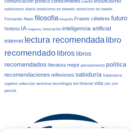
estoicismo
conocimiento
comunicación política
cuento
estoicismo diario
estoicismo en tweeets
estoicismo en tweets
filosofia
futuro
Frases célebres
Fernando Nieto
fotografía
IA
inteligencia artificial
historia
innovación
imágenes
lectura recomendada
libro
internet
recomendado
libros
libros
recomendados
política
mejor
literatura
pensamiento
sabiduría
recomendaciones
reflexiones
Salamanca
vida
semana
tecnología
sapiens
selección
ted
thinknet
zen
zen
pencils