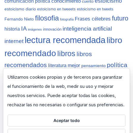
estoicismo
conocimiento
comunicación política
cuento
estoicismo diario
estoicismo en tweeets
estoicismo en tweets
filosofia
futuro
Frases célebres
Fernando Nieto
fotografía
IA
inteligencia artificial
historia
innovación
imágenes
lectura recomendada
libro
internet
recomendado
libros
libros
recomendados
política
mejor
literatura
pensamiento
sabiduría
recomendaciones
reflexiones
Salamanca
Utilizamos cookies propias y de terceros para garantizar
vida
semana
tecnología
sapiens
selección
ted
thinknet
zen
zen
el funcionamiento de la web, medir su uso y mejorar
pencils
nuestros servicios. Puede aceptar todas las cookies,
rechazar las no necesarias o configurar sus preferencias.
Aceptar todo