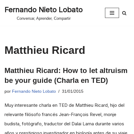
Fernando Nieto Lobato
Saltar
Conversar, Aprender, Compartir
al
contenido
Matthieu Ricard
Matthieu Ricard: How to let altruism
be your guide (Charla en TED)
por
Fernando Nieto Lobato
31/01/2015
Muy interesante charla en TED de Matthieu Ricard, hijo del
relevante filósofo francés Jean-François Revel, monje
budista, fotógrafo, traductor del Dalai Lama durante varios
años y prestigioso investigador en biología antes de su viaje