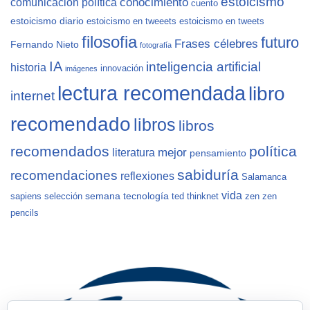
estoicismo
conocimiento
comunicación política
cuento
estoicismo diario
estoicismo en tweeets
estoicismo en tweets
filosofia
futuro
Frases célebres
Fernando Nieto
fotografía
IA
inteligencia artificial
historia
innovación
imágenes
lectura recomendada
libro
internet
recomendado
libros
libros
recomendados
política
mejor
literatura
pensamiento
sabiduría
recomendaciones
reflexiones
Salamanca
vida
semana
tecnología
sapiens
selección
ted
thinknet
zen
zen
pencils