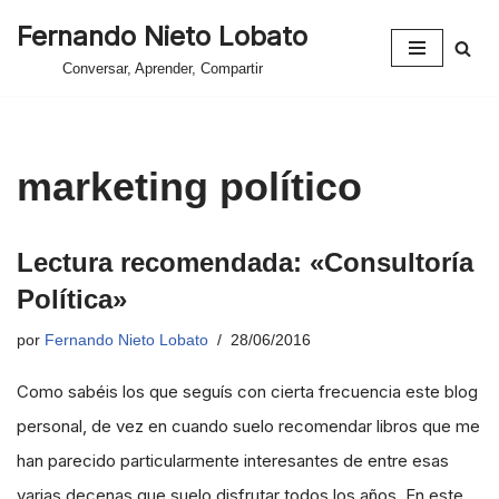
Fernando Nieto Lobato
Saltar
Conversar, Aprender, Compartir
al
contenido
marketing político
Lectura recomendada: «Consultoría
Política»
por
Fernando Nieto Lobato
28/06/2016
Como sabéis los que seguís con cierta frecuencia este blog
personal, de vez en cuando suelo recomendar libros que me
han parecido particularmente interesantes de entre esas
varias decenas que suelo disfrutar todos los años. En este