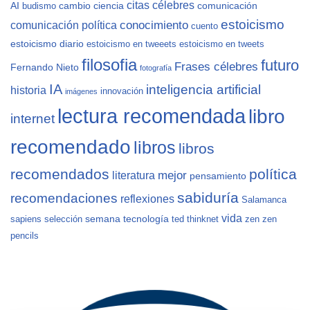
citas célebres
AI
cambio
ciencia
comunicación
budismo
estoicismo
conocimiento
comunicación política
cuento
estoicismo diario
estoicismo en tweeets
estoicismo en tweets
filosofia
futuro
Frases célebres
Fernando Nieto
fotografía
IA
inteligencia artificial
historia
innovación
imágenes
lectura recomendada
libro
internet
recomendado
libros
libros
recomendados
política
mejor
literatura
pensamiento
sabiduría
recomendaciones
reflexiones
Salamanca
vida
semana
tecnología
sapiens
selección
ted
thinknet
zen
zen
pencils