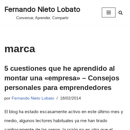
Fernando Nieto Lobato
Saltar
Conversar, Aprender, Compartir
al
contenido
marca
5 cuestiones que he aprendido al
montar una «empresa» – Consejos
personales para emprendedores
por
Fernando Nieto Lobato
18/02/2014
El blog ha estado escasamente activo en este último mes y
medio, algunos lectores habituales ya me han tirado
cariñosamente de las orejas, la razón no es otra que el