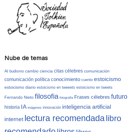
Nube de temas
citas célebres
AI
cambio
ciencia
comunicación
budismo
estoicismo
conocimiento
comunicación política
cuento
estoicismo diario
estoicismo en tweeets
estoicismo en tweets
filosofia
futuro
Frases célebres
Fernando Nieto
fotografía
IA
inteligencia artificial
historia
innovación
imágenes
lectura recomendada
libro
internet
recomendado
libros
libros