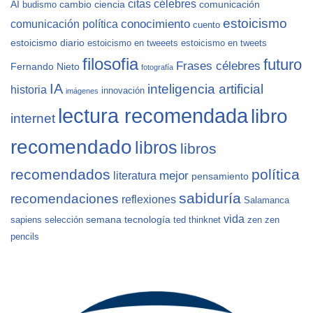
citas célebres
AI
cambio
ciencia
comunicación
budismo
estoicismo
conocimiento
comunicación política
cuento
estoicismo diario
estoicismo en tweeets
estoicismo en tweets
filosofia
futuro
Frases célebres
Fernando Nieto
fotografía
IA
inteligencia artificial
historia
innovación
imágenes
lectura recomendada
libro
internet
recomendado
libros
libros
recomendados
política
mejor
literatura
pensamiento
sabiduría
recomendaciones
reflexiones
Salamanca
vida
semana
tecnología
sapiens
selección
ted
thinknet
zen
zen
pencils