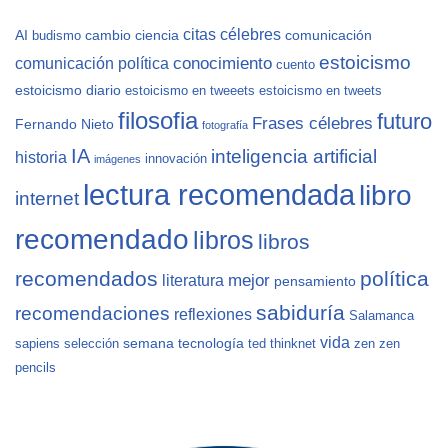
citas célebres
AI
cambio
ciencia
comunicación
budismo
estoicismo
conocimiento
comunicación política
cuento
estoicismo diario
estoicismo en tweeets
estoicismo en tweets
filosofia
futuro
Frases célebres
Fernando Nieto
fotografía
IA
inteligencia artificial
historia
innovación
imágenes
lectura recomendada
libro
internet
recomendado
libros
libros
recomendados
política
mejor
literatura
pensamiento
sabiduría
recomendaciones
reflexiones
Salamanca
vida
semana
tecnología
sapiens
selección
ted
thinknet
zen
zen
pencils