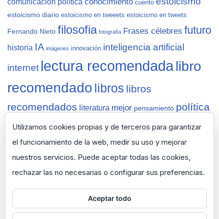
estoicismo
conocimiento
comunicación política
cuento
estoicismo diario
estoicismo en tweeets
estoicismo en tweets
filosofia
futuro
Frases célebres
Fernando Nieto
fotografía
IA
inteligencia artificial
historia
innovación
imágenes
lectura recomendada
libro
internet
recomendado
libros
libros
recomendados
política
mejor
literatura
pensamiento
sabiduría
recomendaciones
reflexiones
Salamanca
Utilizamos cookies propias y de terceros para garantizar
vida
semana
tecnología
sapiens
selección
ted
thinknet
zen
zen
el funcionamiento de la web, medir su uso y mejorar
pencils
nuestros servicios. Puede aceptar todas las cookies,
rechazar las no necesarias o configurar sus preferencias.
Aceptar todo