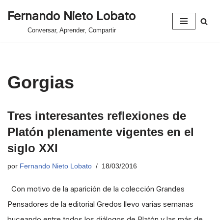
Fernando Nieto Lobato
Saltar
Conversar, Aprender, Compartir
al
contenido
Gorgias
Tres interesantes reflexiones de
Platón plenamente vigentes en el
siglo XXI
por
Fernando Nieto Lobato
18/03/2016
Con motivo de la aparición de la colección Grandes
Pensadores de la editorial Gredos llevo varias semanas
buceando entre todos los diálogos de Platón y las más de