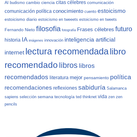
citas célebres
AI
cambio
ciencia
comunicación
budismo
estoicismo
conocimiento
comunicación política
cuento
estoicismo diario
estoicismo en tweeets
estoicismo en tweets
filosofia
futuro
Frases célebres
Fernando Nieto
fotografía
IA
inteligencia artificial
historia
innovación
imágenes
lectura recomendada
libro
internet
recomendado
libros
libros
recomendados
política
mejor
literatura
pensamiento
sabiduría
recomendaciones
reflexiones
Salamanca
vida
semana
tecnología
sapiens
selección
ted
thinknet
zen
zen
pencils