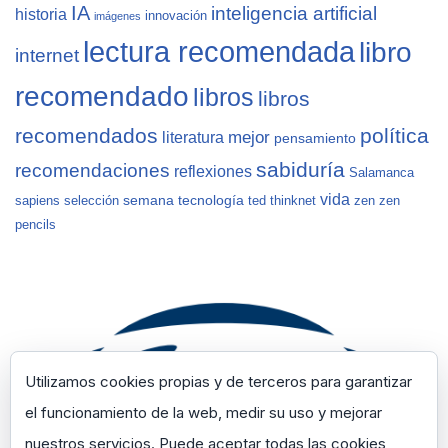
IA
inteligencia artificial
historia
innovación
imágenes
lectura recomendada
libro
internet
recomendado
libros
libros
recomendados
política
mejor
literatura
pensamiento
sabiduría
recomendaciones
reflexiones
Salamanca
vida
semana
tecnología
sapiens
selección
ted
thinknet
zen
zen
pencils
Utilizamos cookies propias y de terceros para garantizar
el funcionamiento de la web, medir su uso y mejorar
nuestros servicios. Puede aceptar todas las cookies,