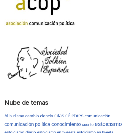
Nube de temas
citas célebres
AI
cambio
ciencia
comunicación
budismo
estoicismo
conocimiento
comunicación política
cuento
estoicismo diario
estoicismo en tweeets
estoicismo en tweets