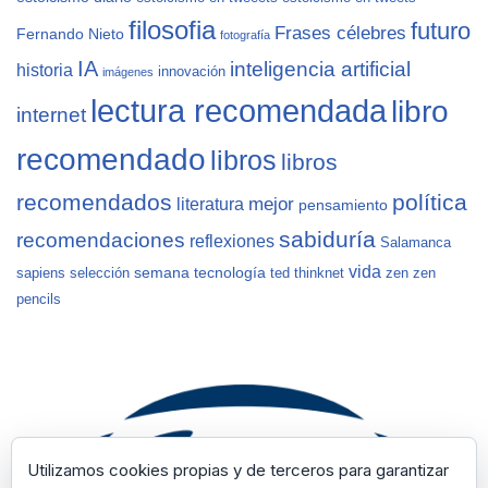
filosofia
futuro
Frases célebres
Fernando Nieto
fotografía
IA
inteligencia artificial
historia
innovación
imágenes
lectura recomendada
libro
internet
recomendado
libros
libros
recomendados
política
mejor
literatura
pensamiento
sabiduría
recomendaciones
reflexiones
Salamanca
vida
semana
tecnología
sapiens
selección
ted
thinknet
zen
zen
pencils
Utilizamos cookies propias y de terceros para garantizar