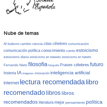
Nube de temas
citas célebres
AI
cambio
ciencia
comunicación
budismo
estoicismo
conocimiento
comunicación política
cuento
estoicismo diario
estoicismo en tweeets
estoicismo en tweets
filosofia
futuro
Frases célebres
Fernando Nieto
fotografía
IA
inteligencia artificial
historia
innovación
imágenes
lectura recomendada
libro
internet
recomendado
libros
libros
recomendados
política
mejor
literatura
pensamiento