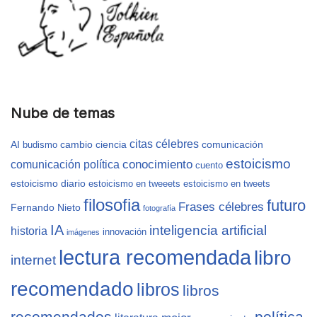
Nube de temas
citas célebres
AI
cambio
ciencia
comunicación
budismo
estoicismo
conocimiento
comunicación política
cuento
estoicismo diario
estoicismo en tweeets
estoicismo en tweets
filosofia
futuro
Frases célebres
Fernando Nieto
fotografía
IA
inteligencia artificial
historia
innovación
imágenes
lectura recomendada
libro
internet
recomendado
libros
libros