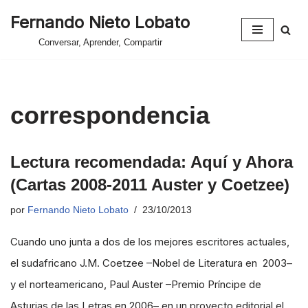
Fernando Nieto Lobato
Saltar
Conversar, Aprender, Compartir
al
contenido
correspondencia
Lectura recomendada: Aquí y Ahora
(Cartas 2008-2011 Auster y Coetzee)
por
Fernando Nieto Lobato
23/10/2013
Cuando uno junta a dos de los mejores escritores actuales,
el sudafricano J.M. Coetzee –Nobel de Literatura en 2003–
y el norteamericano, Paul Auster –Premio Príncipe de
Asturias de las Letras en 2006– en un proyecto editorial el