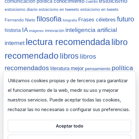
estoicismo
conocimiento
comunicación política
cuento
estoicismo diario
estoicismo en tweeets
estoicismo en tweets
filosofia
futuro
Frases célebres
Fernando Nieto
fotografía
IA
inteligencia artificial
historia
innovación
imágenes
lectura recomendada
libro
internet
recomendado
libros
libros
recomendados
política
mejor
literatura
pensamiento
sabiduría
recomendaciones
reflexiones
Salamanca
Utilizamos cookies propias y de terceros para garantizar
vida
semana
tecnología
sapiens
selección
ted
thinknet
zen
zen
el funcionamiento de la web, medir su uso y mejorar
pencils
nuestros servicios. Puede aceptar todas las cookies,
rechazar las no necesarias o configurar sus preferencias.
Aceptar todo