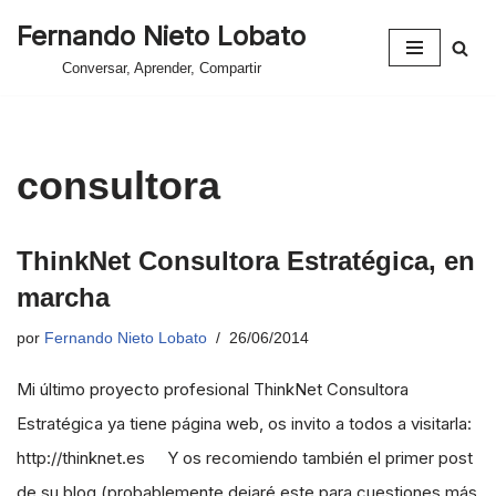
Fernando Nieto Lobato
Saltar
Conversar, Aprender, Compartir
al
contenido
consultora
ThinkNet Consultora Estratégica, en
marcha
por
Fernando Nieto Lobato
26/06/2014
Mi último proyecto profesional ThinkNet Consultora
Estratégica ya tiene página web, os invito a todos a visitarla:
http://thinknet.es Y os recomiendo también el primer post
de su blog (probablemente dejaré este para cuestiones más