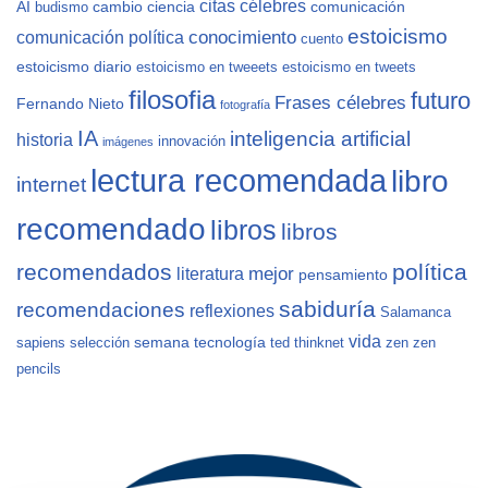
citas célebres
AI
cambio
ciencia
comunicación
budismo
estoicismo
conocimiento
comunicación política
cuento
estoicismo diario
estoicismo en tweeets
estoicismo en tweets
filosofia
futuro
Frases célebres
Fernando Nieto
fotografía
IA
inteligencia artificial
historia
innovación
imágenes
lectura recomendada
libro
internet
recomendado
libros
libros
recomendados
política
mejor
literatura
pensamiento
sabiduría
recomendaciones
reflexiones
Salamanca
vida
semana
tecnología
sapiens
selección
ted
thinknet
zen
zen
pencils