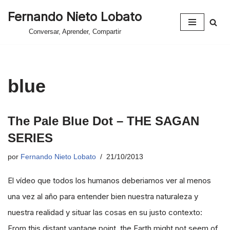
Fernando Nieto Lobato
Saltar
Conversar, Aprender, Compartir
al
contenido
blue
The Pale Blue Dot – THE SAGAN
SERIES
por
Fernando Nieto Lobato
21/10/2013
El vídeo que todos los humanos deberiamos ver al menos
una vez al año para entender bien nuestra naturaleza y
nuestra realidad y situar las cosas en su justo contexto:
From this distant vantage point, the Earth might not seem of