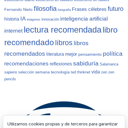
estoicismo en tweeets
estoicismo en tweets
filosofia
futuro
Frases célebres
Fernando Nieto
fotografía
IA
inteligencia artificial
historia
innovación
imágenes
lectura recomendada
libro
internet
recomendado
libros
libros
recomendados
política
mejor
literatura
pensamiento
sabiduría
recomendaciones
reflexiones
Salamanca
vida
semana
tecnología
sapiens
selección
ted
thinknet
zen
zen
pencils
Utilizamos cookies propias y de terceros para garantizar