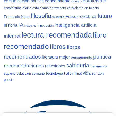
estoicismo
conocimiento
comunicación política
cuento
estoicismo diario
estoicismo en tweeets
estoicismo en tweets
filosofia
futuro
Frases célebres
Fernando Nieto
fotografía
IA
inteligencia artificial
historia
innovación
imágenes
lectura recomendada
libro
internet
recomendado
libros
libros
recomendados
política
mejor
literatura
pensamiento
sabiduría
recomendaciones
reflexiones
Salamanca
vida
semana
tecnología
sapiens
selección
ted
thinknet
zen
zen
pencils