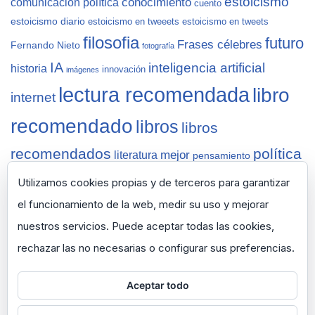
estoicismo
conocimiento
comunicación política
cuento
estoicismo diario
estoicismo en tweeets
estoicismo en tweets
filosofia
futuro
Frases célebres
Fernando Nieto
fotografía
IA
inteligencia artificial
historia
innovación
imágenes
lectura recomendada
libro
internet
recomendado
libros
libros
recomendados
política
mejor
literatura
pensamiento
sabiduría
recomendaciones
reflexiones
Salamanca
Utilizamos cookies propias y de terceros para garantizar
vida
semana
tecnología
sapiens
selección
ted
thinknet
zen
zen
el funcionamiento de la web, medir su uso y mejorar
pencils
nuestros servicios. Puede aceptar todas las cookies,
rechazar las no necesarias o configurar sus preferencias.
Aceptar todo