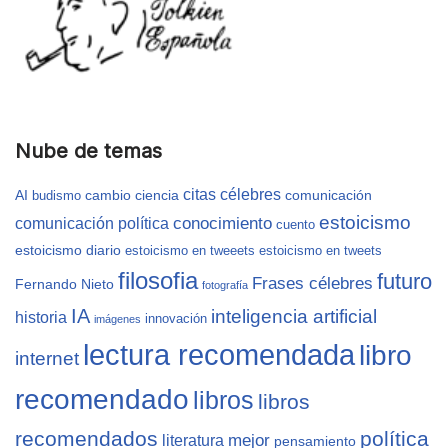
Nube de temas
citas célebres
AI
cambio
ciencia
comunicación
budismo
estoicismo
conocimiento
comunicación política
cuento
estoicismo diario
estoicismo en tweeets
estoicismo en tweets
filosofia
futuro
Frases célebres
Fernando Nieto
fotografía
IA
inteligencia artificial
historia
innovación
imágenes
lectura recomendada
libro
internet
recomendado
libros
libros
recomendados
política
mejor
literatura
pensamiento