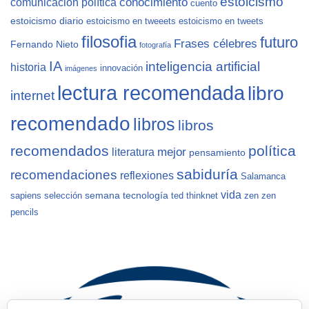
estoicismo
conocimiento
comunicación política
cuento
estoicismo diario
estoicismo en tweeets
estoicismo en tweets
filosofia
futuro
Frases célebres
Fernando Nieto
fotografía
IA
inteligencia artificial
historia
innovación
imágenes
lectura recomendada
libro
internet
recomendado
libros
libros
recomendados
política
mejor
literatura
pensamiento
sabiduría
recomendaciones
reflexiones
Salamanca
vida
semana
tecnología
sapiens
selección
ted
thinknet
zen
zen
pencils