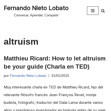
Fernando Nieto Lobato
Saltar
Conversar, Aprender, Compartir
al
contenido
altruism
Matthieu Ricard: How to let altruism
be your guide (Charla en TED)
por
Fernando Nieto Lobato
31/01/2015
Muy interesante charla en TED de Matthieu Ricard, hijo del
relevante filósofo francés Jean-François Revel, monje
budista, fotógrafo, traductor del Dalai Lama durante varios
años y prestigioso investigador en biología antes de su viaje