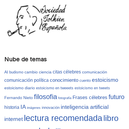
Nube de temas
citas célebres
AI
cambio
ciencia
comunicación
budismo
estoicismo
conocimiento
comunicación política
cuento
estoicismo diario
estoicismo en tweeets
estoicismo en tweets
filosofia
futuro
Frases célebres
Fernando Nieto
fotografía
IA
inteligencia artificial
historia
innovación
imágenes
lectura recomendada
libro
internet