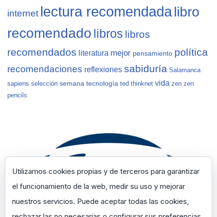
lectura recomendada
libro
internet
recomendado
libros
libros
recomendados
política
mejor
literatura
pensamiento
sabiduría
recomendaciones
reflexiones
Salamanca
vida
semana
tecnología
sapiens
selección
ted
thinknet
zen
zen
pencils
Utilizamos cookies propias y de terceros para garantizar
el funcionamiento de la web, medir su uso y mejorar
nuestros servicios. Puede aceptar todas las cookies,
rechazar las no necesarias o configurar sus preferencias.