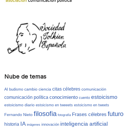
Nube de temas
citas célebres
AI
cambio
ciencia
comunicación
budismo
estoicismo
conocimiento
comunicación política
cuento
estoicismo diario
estoicismo en tweeets
estoicismo en tweets
filosofia
futuro
Frases célebres
Fernando Nieto
fotografía
IA
inteligencia artificial
historia
innovación
imágenes