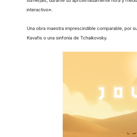
sumerjáis, durante su aproximadamente hora y medi
interactivo».
Una obra maestra imprescindible comparable, por su
Kavafis o una sinfonía de Tchaikovsky.