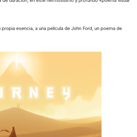
a de duración, en este hermosísimo y profundo «poema visual
 propia esencia, a una película de John Ford, un poema de