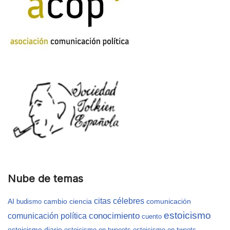
Nube de temas
citas célebres
AI
cambio
ciencia
comunicación
budismo
estoicismo
conocimiento
comunicación política
cuento
estoicismo diario
estoicismo en tweeets
estoicismo en tweets